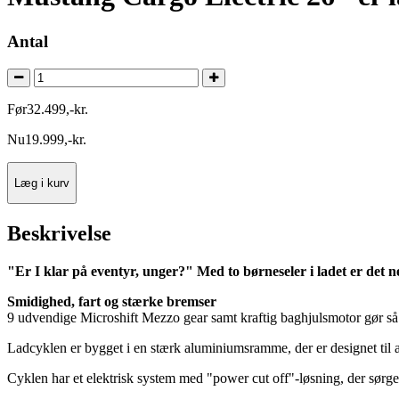
Antal
Før
32.499
,
-
kr.
Nu
19.999
,
-
kr.
Læg i kurv
Beskrivelse
"Er I klar på eventyr, unger?" Med to børneseler i ladet er det n
Smidighed, fart og stærke bremser
9 udvendige Microshift Mezzo gear samt kraftig baghjulsmotor gør så
Ladcyklen er bygget i en stærk aluminiumsramme, der er designet til at
Cyklen har et elektrisk system med "power cut off"-løsning, der sørger