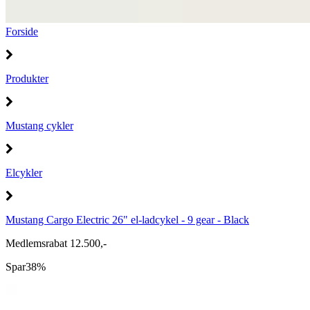
Forside
Produkter
Mustang cykler
Elcykler
Mustang Cargo Electric 26" el-ladcykel - 9 gear - Black
Medlemsrabat 12.500,-
Spar
38%