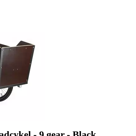
adcykel - 9 gear - Black