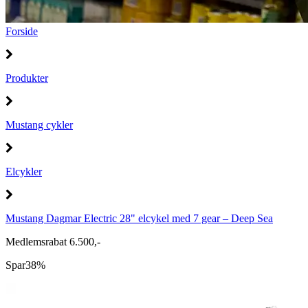
Forside
Produkter
Mustang cykler
Elcykler
Mustang Dagmar Electric 28" elcykel med 7 gear – Deep Sea
Medlemsrabat 6.500,-
Spar
38%