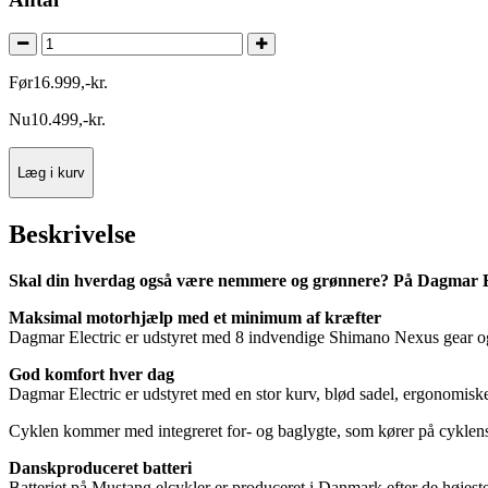
Før
16.999
,
-
kr.
Nu
10.499
,
-
kr.
Læg i kurv
Beskrivelse
Skal din hverdag også være nemmere og grønnere? På Dagmar El
Maksimal motorhjælp med et minimum af kræfter
Dagmar Electric er udstyret med 8 indvendige Shimano Nexus gear og f
God komfort hver dag
Dagmar Electric er udstyret med en stor kurv, blød sadel, ergonomiske g
Cyklen kommer med integreret for- og baglygte, som kører på cyklens 
Danskproduceret batteri
Batteriet på Mustang elcykler er produceret i Danmark efter de højeste s