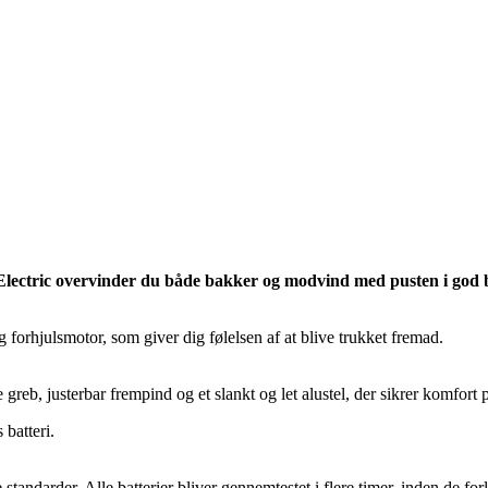
ectric overvinder du både bakker og modvind med pusten i god 
orhjulsmotor, som giver dig følelsen af at blive trukket fremad.
reb, justerbar frempind og et slankt og let alustel, der sikrer komfort 
batteri.
tandarder. Alle batterier bliver gennemtestet i flere timer, inden de for