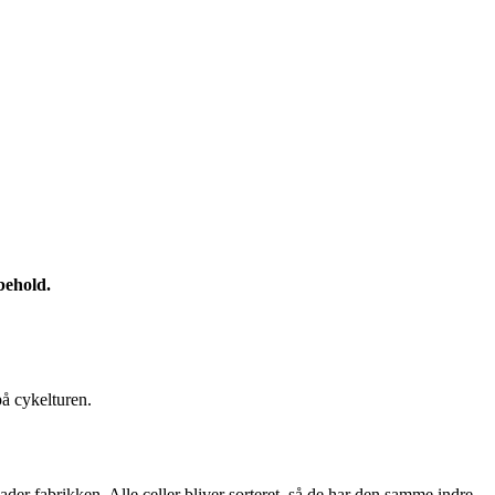
behold.
på cykelturen.
lader fabrikken. Alle celler bliver sorteret, så de har den samme indre